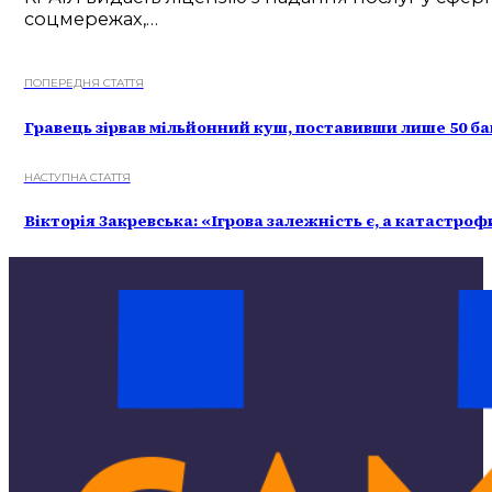
соцмережах,…
ПОПЕРЕДНЯ СТАТТЯ
Гравець зірвав мільйонний куш, поставивши лише 50 бак
НАСТУПНА СТАТТЯ
Вікторія Закревська: «Ігрова залежність є, а катастроф