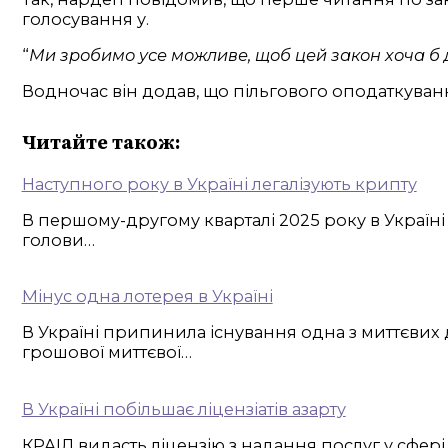
голосування у.
“
Ми зробимо усе можливе, щоб цей закон хоча б д
Водночас він додав, що пільгового оподаткуван
Читайте також:
Наступного року в Україні легалізують крипту
В першому-другому кварталі 2025 року в Україн
голови…
Мінус одна лотерея в Україні
В Україні припинила існування одна з миттєви
грошової миттєвої…
В Україні побільшає ліцензіатів азарту
КРАІЛ видасть ліцензію з надання послуг у сфер