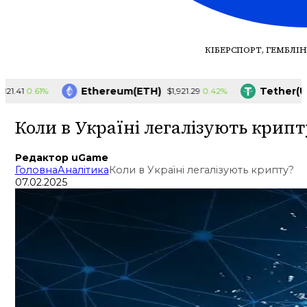
КІБЕРСПОРТ, ГЕМБЛІН
Ethereum(ETH)
Tether(US
0.61%
0.42%
1.41
$1,921.29
Коли в Україні легалізують крипт
Редактор uGame
Головна
Аналітика
Коли в Україні легалізують крипту?
07.02.2025