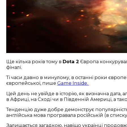
Ще кілька років тому в
Dota 2
Європа конкурувала
фіналі.
Ті часи давно в минулому, в останні роки європе
європейської, пише
Game Inside.
Цей день не увійде в історію, як визначна дата
в Африці, на Сході чи в Південній Америці, а тако
Тенденцію дуже добре демонструє популярність 
англійська мова програвала російській (в списку
Залишається загадкою, навіщо українці продовжую