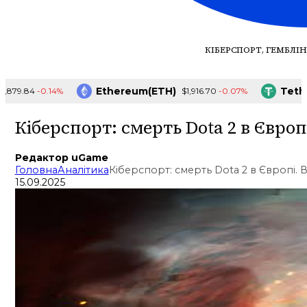
КІБЕРСПОРТ, ГЕМБЛІН
Ethereum(ETH)
Tether(
-0.14%
-0.07%
79.84
$1,916.70
Кіберспорт: смерть Dota 2 в Євро
Редактор uGame
Головна
Аналітика
Кіберспорт: смерть Dota 2 в Європі. 
15.09.2025