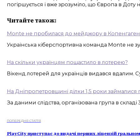
погіршується і вже зрозуміло, що Європа в Доту 
Читайте також:
Monte не пробилася до мейджору в Копенгаген
Українська кіберспортивна команда Monte не зум
На скільки українцям пощастило в лотерею?
Вікенд лотерей для українців видався вдалим. 
На Дніпропетровщині ділки 1,5 роки займалися п
За даними слідства, організована група в склад
ПОПЕРЕДНЯ СТАТТЯ
PlayCity приступає до видачі перших ліцензій гральном