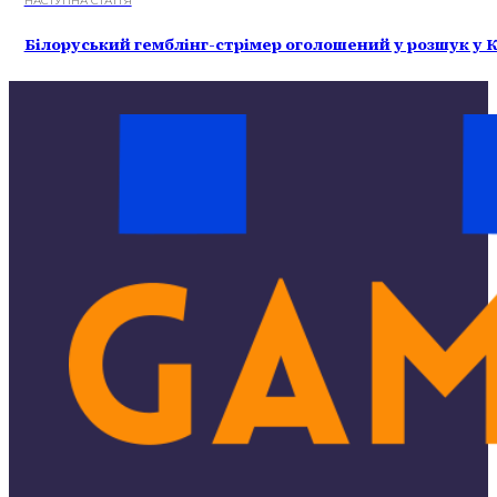
НАСТУПНА СТАТТЯ
Білоруський гемблінг-стрімер оголошений у розшук у К