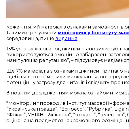
Кожен п’ятий матеріал з ознаками замовності в 
Такими є результати
моніторингу Інституту мас
середовища, пише
видання
.
13% усієї зафіксованої джинси становили публікац
використовуються емоційно забарвлені заголовк
маніпуляцію репутацією”, – підсумовує медіаекс
Ще 7% матеріалів з ознаками джинси припало на 
здебільшого не містили маркування, попереджен
потенційну загрозу для читачів і свідчить про н
З повним дослідженням можна ознайомитися з
*Моніторинг проводив Інститут масової інформаці
“Українська правда”, “Еспресо”, “Рубрика”, Liga.
“Фокус”, УНІАН, “24 канал”, “Гордон”, “Телеграф”
оцінена на предмет ознак замовного розміщення 