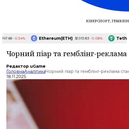
КІБЕРСПОРТ, ГЕМБЛІН
Ethereum(ETH)
Tether(
-0.34%
-0.08%
.68
$1,913.83
Чорний піар та гемблінг-реклама
Редактор uGame
Головна
Аналітика
Чорний піар та гемблінг-реклама ста
18.11.2025