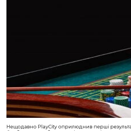
Нещодавно PlayCity оприлюднив перші результ