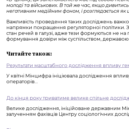
молоді та військових. В той же час, якщо дивити
негативним медійним фоном, і розглядається як 
Важливість проведення таких досліджень важко 
напрямки покращення регуляторної політики. З 
стан речей в галузі, адже тези формуються не на
формування довіри між суспільством, державою 
Читайте також:
Результати масштабного дослідження впливу гем
У квітні Мінцифра ініціювала дослідження впливу
операторів…
До кінця року триватиме велике спільне дослідж
Велике дослідження, ініційоване державним Мін
залученням фахівців Центру соціологічних досл