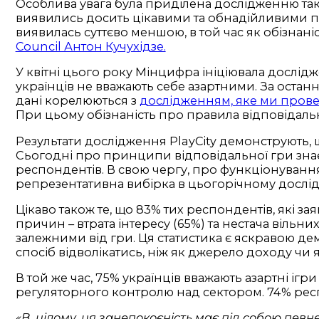
Особлива увага була приділена дослідженню так 
виявились досить цікавими та обнадійливими по
виявилась суттєво меншою, в той час як обізнан
Council Антон Кучухідзе.
У квітні цього року Мінцифра ініціювала дослідже
українців не вважають себе азартними. За останні
дані корелюються з
дослідженням, яке ми провел
При цьому обізнаність про правила відповідально
Результати дослідження PlayCity демонструють, 
Сьогодні про принципи відповідальної гри знає 
респондентів. В свою чергу, про функціонуван
репрезентативна вибірка в цьогорічному дослідже
Цікаво також те, що 83% тих респондентів, які з
причин – втрата інтересу (65%) та нестача вільн
залежними від гри. Ця статистика є яскравою дем
спосіб відволікатись, ніж як джерело доходу чи я
В той же час, 75% українців вважають азартні і
регуляторного контролю над сектором. 74% респо
«В цілому, ця занепокоєність має під собою певн