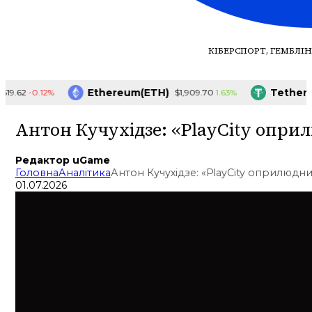
КІБЕРСПОРТ, ГЕМБЛІН
Ethereum(ETH)
Tether(US
-0.12%
1.63%
62
$1,909.70
Антон Кучухідзе: «PlayCity опри
Редактор uGame
Головна
Аналітика
Антон Кучухідзе: «PlayCity оприлюдн
01.07.2026