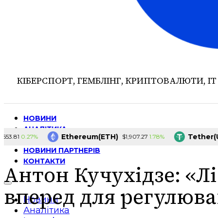
КІБЕРСПОРТ, ГЕМБЛІНГ, КРИПТОВАЛЮТИ, ІТ
НОВИНИ
АНАЛІТИКА
Ethereum(ETH)
Tether(USDT
0.27%
1.78%
1
$1,907.27
ІНТЕРВ’Ю
НОВИНИ ПАРТНЕРІВ
КОНТАКТИ
Антон Кучухідзе: «Л
вперед для регулюва
Новини
Аналітика