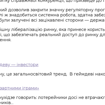
витку справжньої конкуренції, що призведе до 
кий дозволив закрити значну регуляторну прог
алі ж знадобиться системна робота, здатна заб
ули залучені всі зацікавлені сторони — держа
шну лібералізацію ринку, яка принесе користь 
ії, що забезпечать реальний доступ до ринку дл
ення.
деву — інвестори
у, це загальносвітовий тренд. В геймдеві нако
азартними іграми»
чухідзе говорить: лотерейники досі не втрачаю
ників…