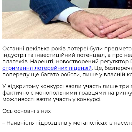
Останні декілька років лотереї були предметом
індустрії та інвестиційний потенціал, а про н
платежів. Нарешті, новостворений регулятор 
отримання лотерейних ліцензій
. Це, безпере
попереду ще багато роботи, пише у власній к
У відкритому конкурсі взяли участь лише три гр
фактично є монопольними гравцями на ринку. 
можливості взяти участь у конкурсі.
Ось основні з них:
– Наявність підрозділів у мегаполісах із насе