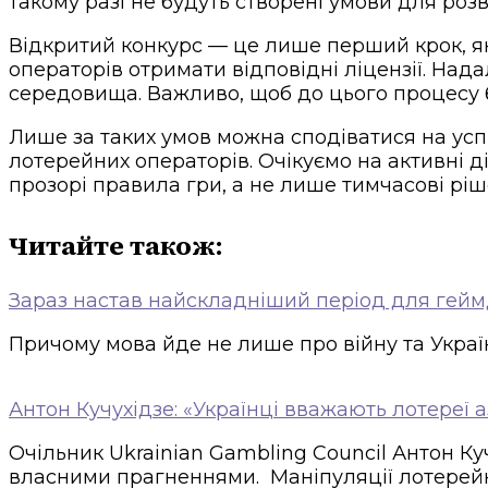
такому разі не будуть створені умови для роз
Відкритий конкурс — це лише перший крок, я
операторів отримати відповідні ліцензії. Над
середовища. Важливо, щоб до цього процесу б
Лише за таких умов можна сподіватися на успі
лотерейних операторів. Очікуємо на активні д
прозорі правила гри, а не лише тимчасові ріш
Читайте також:
Зараз настав найскладніший період для гейм
Причому мова йде не лише про війну та Україн
Антон Кучухідзе: «Українці вважають лотереї 
Очільник Ukrainian Gambling Council Антон Ку
власними прагненнями. Маніпуляції лотерей