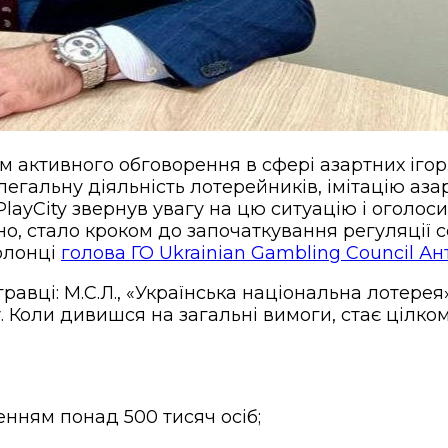
 активного обговорення в сфері азартних ігор. 
елегальну діяльність лотерейників, імітацію аза
PlayCity звернув увагу на цю ситуацію і оголо
чно, стало кроком до започаткування регуляції 
олонці
голова ГО Ukrainian Gambling Council Ан
авці: М.С.Л., «Українська національна лотерея» 
Коли дивишся на загальні вимоги, стає цілком 
ленням понад 500 тисяч осіб;