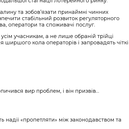
подальшої стагнації лотерейного ринку.
алину та зобов’язати принаймні чинних
езпечити стабільний розвиток регуляторного
ва, оператори та споживачі послуг.
усім учасникам, а не лише обраній трійці
я ширшого кола операторів і запровадять чіткі
пичився вир проблем, і він призвів…
ть надії «пропетляти» між законодавством та