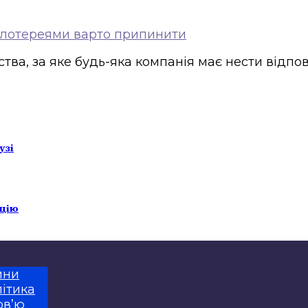
в лотереями варто припинити
ва, за яке будь-яка компанія має нести відпов
узі
ацію
ини
ітика
рв’ю