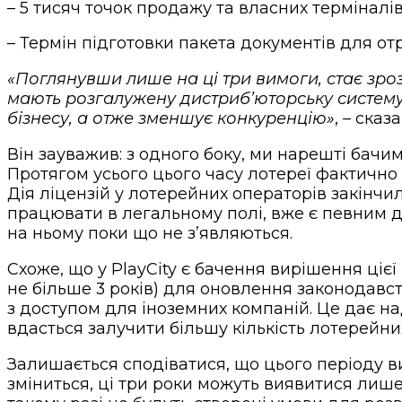
– 5 тисяч точок продажу та власних терміналів
– Термін підготовки пакета документів для отр
«Поглянувши лише на ці три вимоги, стає зроз
мають розгалужену дистриб’юторську систему.
бізнесу, а отже зменшує конкуренцію»
, – сказ
Він зауважив: з одного боку, ми нарешті бачи
Протягом усього цього часу лотереї фактично
Дія ліцензій у лотерейних операторів закінчил
працювати в легальному полі, вже є певним 
на ньому поки що не з’являються.
Схоже, що у PlayCity є бачення вирішення ціє
не більше 3 років) для оновлення законодавс
з доступом для іноземних компаній. Це дає над
вдасться залучити більшу кількість лотерейних 
Залишається сподіватися, що цього періоду в
зміниться, ці три роки можуть виявитися лиш