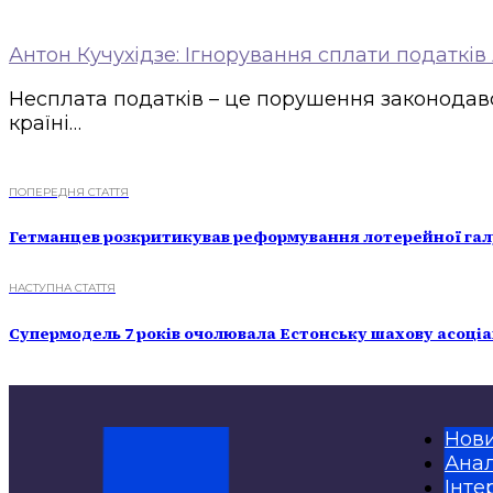
Антон Кучухідзе: Ігнорування сплати податкі
Несплата податків – це порушення законодавст
країні…
ПОПЕРЕДНЯ СТАТТЯ
Гетманцев розкритикував реформування лотерейної гал
НАСТУПНА СТАТТЯ
Супермодель 7 років очолювала Естонську шахову асоці
Нов
Анал
Інте