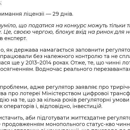
;
имання ліцензії — 29 днів.
уміло, що податися на конкурс можуть тільки ті
 Це, своєю чергою, блокує вхід на ринок для н
ав експерт.
мо, як держава намагається заповнити регулятор
 працювали без належного контролю та не спла
ася ще у 2013–2014 роках. Отже, те, що чинні л
досягненням. Водночас реального перезавантаж
ї проблеми, адже регулятор заявляє про трирічн
тва про лотереї Міністерством цифрової транс
ію на те, що за кілька років регуляторні умови
операторів і, відповідно, інвестицій.
истачить, аби підготувати життєздатне регулят
е продовженням монопольного статус-кво чинни