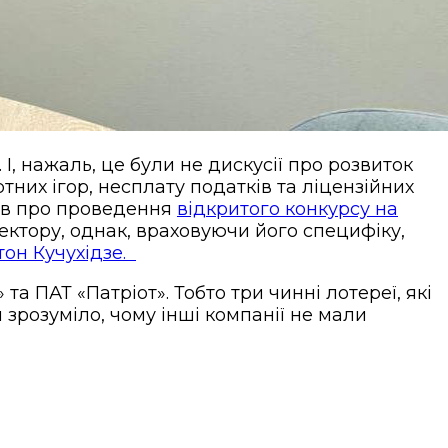
І, нажаль, це були не дискусії про розвиток
ртних ігор, несплату податків та ліцензійних
сив про проведення
відкритого конкурсу на
сектору, однак, враховуючи його специфіку,
тон Кучухідзе.
та ПАТ «Патріот». Тобто три чинні лотереї, які
зрозуміло, чому інші компанії не мали