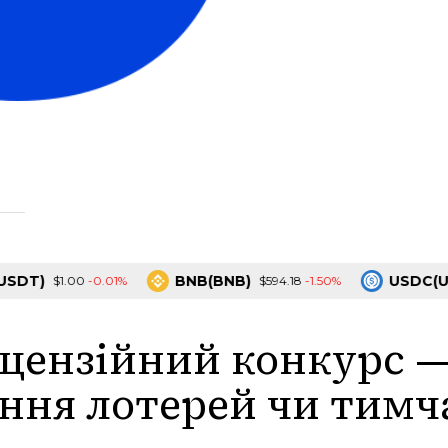
)
BNB(BNB)
USDC(USDC)
-0.01%
-1.50%
$1.00
$594.18
іцензійний конкурс 
ння лотерей чи тимча