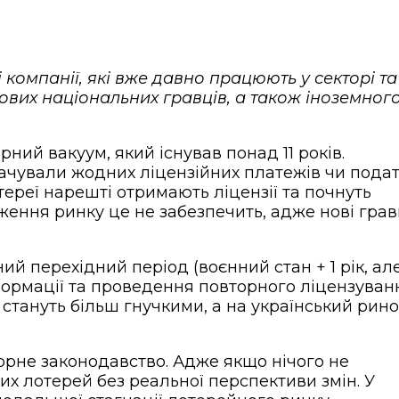
 компанії, які вже давно працюють у секторі та
ових національних гравців, а також іноземног
ний вакуум, який існував понад 11 років.
чували жодних ліцензійних платежів чи податк
отереї нарешті отримають ліцензії та почнуть
ення ринку це не забезпечить, адже нові грав
ий перехідний період (воєнний стан + 1 рік, ал
формації та проведення повторного ліцензуван
 стануть більш гнучкими, а на український рин
орне законодавство. Адже якщо нічого не
х лотерей без реальної перспективи змін. У