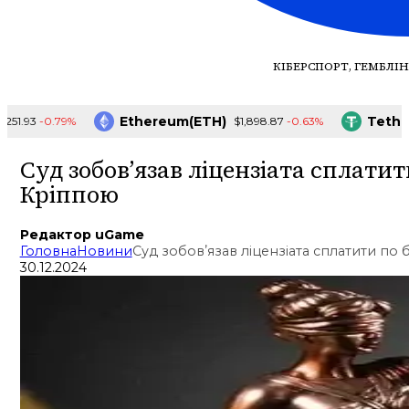
КІБЕРСПОРТ, ГЕМБЛІН
Ethereum(ETH)
Tether(U
-0.79%
-0.63%
.93
$1,898.87
Суд зобовʼязав ліцензіата сплатит
Кріппою
Редактор uGame
Головна
Новини
Суд зобовʼязав ліцензіата сплатити по 
30.12.2024