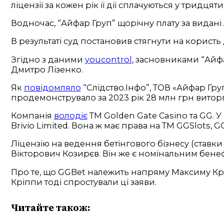
ліцензії за кожен рік її дії сплачуються у тридця
Водночас, “Айфар Груп” щорічну плату за видані л
В результаті суд постановив стягнути на користь 
Згідно з даними
youcontrol
, засновниками “Айфа
Дмитро Лізенко.
Як
повідомляло
“Слідство.Інфо”, ТОВ «Айфар Гру
продемонструвало за 2023 рік 28 млн грн виторгу 
Компанія
володіє
ТМ Golden Gate Casino та GG. 
Brivio Limited. Вона ж має права на ТМ GGSlots, G
Ліцензію на ведення бетінгового бізнесу (ставк
Вікторович Козирєв. Він же є номінальним бенефі
Про те, що GGBet належить напряму Максиму Крі
Кріппи тоді спростували ці заяви.
Читайте також: