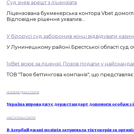
Суд зняв арешт з ліцензіата
Ліцензована букмекерська контора Vbet домогла
Відповідне рішення ухвалив…
У білорусі суд заборонив жінці відвідувати казин
У Лунинецькому районі Брестської області суд об
1хBet воює за ліцензії. Позов подали у найскан
ТОВ "Твоя беттингова компанія", що представляє
ПОПЕРЕДНЯ СТАТТЯ
Україна впроваджує держстандарт допомоги особам з 
НАСТУПНА СТАТТЯ
В Азербайджані поліція затримала тіктокерів за орган